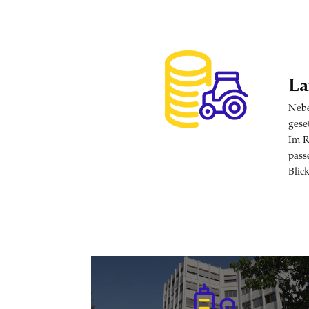
La
Nebe
gese
Im R
pass
Blic