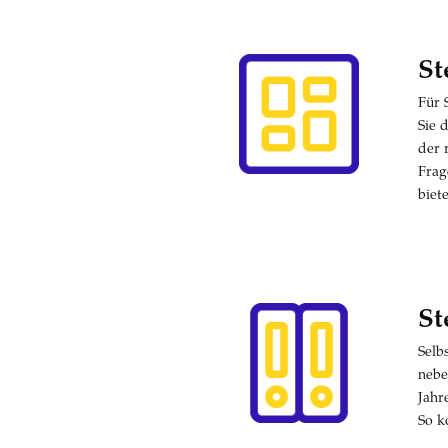
St
Für 
Sie 
der 
Frag
biet
St
Selb
nebe
Jahr
So k